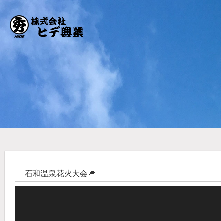
石和温泉花火大会🎆
動
画
プ