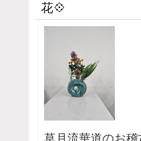
花💠
草月流華道のお稽