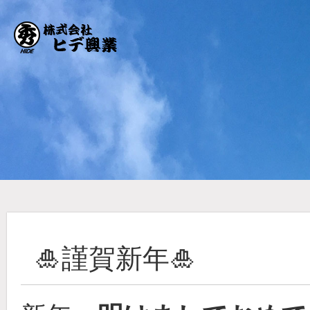
🎍謹賀新年🎍